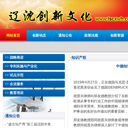
网站首页
创新动态
通知公告
政策法规
创新资源
>> 战略推进
·知识产权
中德知
>> 专利实施与产业化
>> 试点示范
2019年4月27日，正在德国马
>> 企业服务
慕尼黑亲切会见了德国ISENBRUCK
>> 教育培训
祝普兴律师向郑友德教授介绍了在欧
欧洲从事专利行业工作的中国籍律师
感到非常荣幸。郑友德教授称，其3
IP事业的友好合作做出的重要贡献
·通知公告
郑友德教授陪同祝普兴律师参观考察
- “盛京知产秀”第三届沈阳市青..
教授同祝普兴律师深入探讨了中德