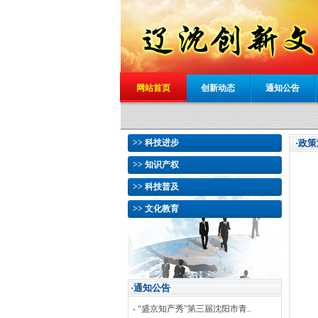
网站首页
创新动态
通知公告
>> 科技进步
·政
>> 知识产权
>> 科技普及
>> 文化教育
·通知公告
- “盛京知产秀”第三届沈阳市青..