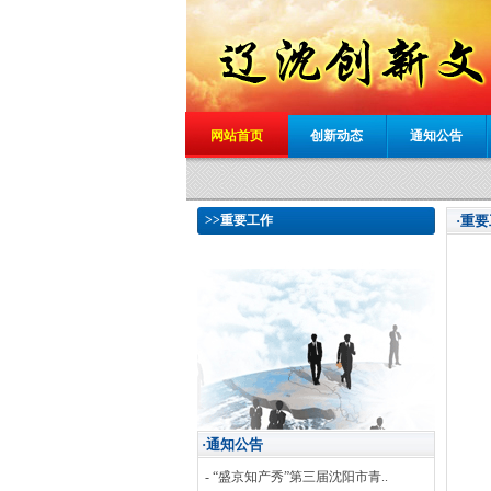
网站首页
创新动态
通知公告
>>重要工作
·重
·通知公告
- “盛京知产秀”第三届沈阳市青..