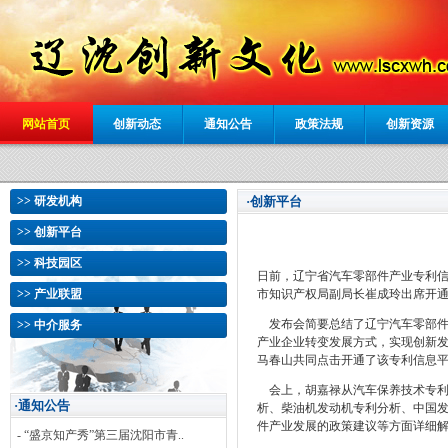
网站首页
创新动态
通知公告
政策法规
创新资源
>> 研发机构
·创新平台
>> 创新平台
>> 科技园区
日前，辽宁省汽车零部件产业专利
>> 产业联盟
市知识产权局副局长崔成玲出席开通
发布会简要总结了辽宁汽车零部件
>> 中介服务
产业企业转变发展方式，实现创新
马春山共同点击开通了该专利信息
会上，胡嘉禄从汽车保养技术专利
·通知公告
析、柴油机发动机专利分析、中国发
件产业发展的政策建议等方面详细
- “盛京知产秀”第三届沈阳市青..