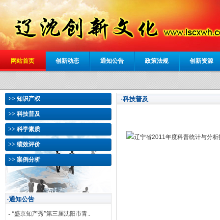
网站首页
创新动态
通知公告
政策法规
创新资源
>> 知识产权
·科技普及
>> 科技普及
>> 科学素质
辽宁省2011年度科普统计与分析报
>> 绩效评价
>> 案例分析
·通知公告
- “盛京知产秀”第三届沈阳市青..